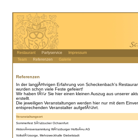
Restaurant
Partyservice
Impressum
Team
Referenzen
Galerie
Referenzen
In der langjÃ¤hrigen Erfahrung von Scheckenbach's Restauran
wurden schon viele Feste gefeiert!
Wir haben fÃ¼r Sie hier einen kleinen Auszug aus unserer aktu
erstellt.
Die jeweiligen Veranstaltungen werden hier nur mit dem Einve
entsprechenden Veranstalter aufgefÃ¼hrt.
Veranstaltungsort
Sommerfest SÃ¼dzucker Ochsenfurt
AktionÃ¤rsversammlung WÃ¼rzburger HofbrÃ¤u AG
VolksfÃ¼rsorge, Mehrzweckhalle Giebelstadt