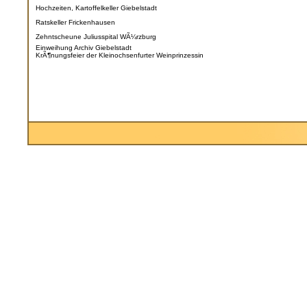
Hochzeiten, Kartoffelkeller Giebelstadt
Ratskeller Frickenhausen
Zehntscheune Juliusspital WÃ¼rzburg
Einweihung Archiv Giebelstadt
KrÃ¶nungsfeier der Kleinochsenfurter Weinprinzessin